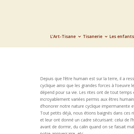
L’Art-Tisane
Tisanerie
Les enfants
Depuis que l’être humain est sur la terre, il a re
cyclique ainsi que les grandes forces à l’oeuvre l
dépend pour sa vie. Les rites ont de tout temps
incroyablement variées permis aux êtres humains 
d’honorer notre nature cyclique impermanente et 
Tout petits déjà, nous étions baignés dans ces r
et leur ont donné un cadre sécurisant: celui de l’
avant de dormir, du calin quand on se faisait mal
notre anniversaire, etc.