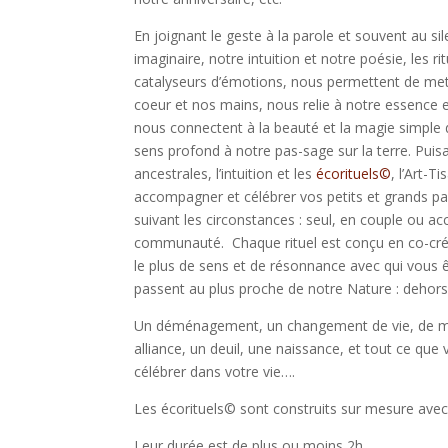
En joignant le geste à la parole et souvent au s
imaginaire, notre intuition et notre poésie, les r
catalyseurs d’émotions, nous permettent de mett
coeur et nos mains, nous relie à notre essence et 
nous connectent à la beauté et la magie simple 
sens profond à notre pas-sage sur la terre. Puisa
ancestrales, l’intuition et les
écorituels©
, l’Art-T
accompagner et célébrer vos petits et grands pa
suivant les circonstances : seul, en couple ou 
communauté. Chaque rituel est conçu en co-créat
le plus de sens et de résonnance avec qui vous 
passent au plus proche de notre Nature : dehors
Un déménagement, un changement de vie, de mét
alliance, un deuil, une naissance, et tout ce que
célébrer dans votre vie….
Les écorituels© sont construits sur mesure avec
Leur durée est de plus ou moins 2h