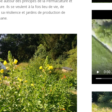
ppe autour des principes de la Permaculture et
e. Ils se veulent à la fois lieu de vie, de
 sa résilience et jardins de production de
sane.